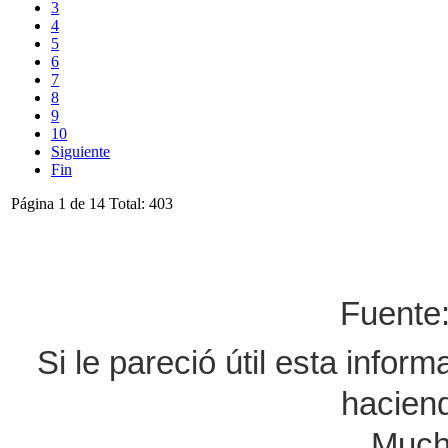
3
4
5
6
7
8
9
10
Siguiente
Fin
Página 1 de 14 Total: 403
Fuent
Si le pareció útil esta infor
haciend
Much