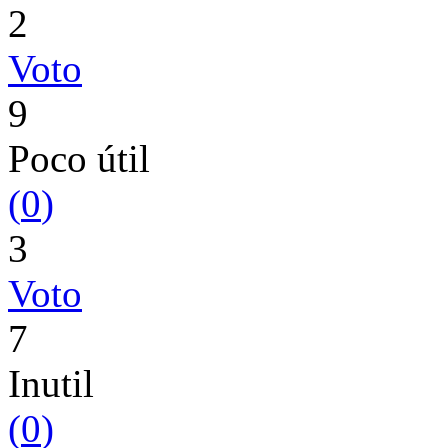
2
Voto
9
Poco útil
(
0
)
3
Voto
7
Inutil
(
0
)