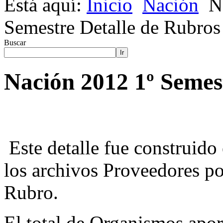
Está aquí:
Inicio
Nación
N
Semestre Detalle de Rubros
Buscar
Ir
Nación 2012 1º Semes
Este detalle fue construido 
los archivos Proveedores p
Rubro.
El total de Organismos apor