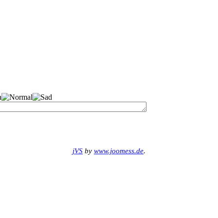
jVS
by
www.joomess.de
.