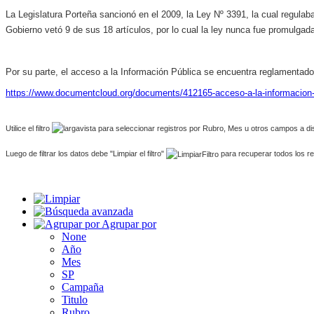
La Legislatura Porteña sancionó en el 2009, la Ley Nº 3391, la cual regulaba 
Gobierno vetó 9 de sus 18 artículos, por lo cual la ley nunca fue promulgad
Por su parte, el acceso a la Información Pública se encuentra reglamentado
https://www.documentcloud.org/documents/412165-acceso-a-la-informacio
Utilice el filtro
para seleccionar registros por Rubro, Mes u otros campos a di
Luego de filtrar los datos debe "Limpiar el filtro"
para recuperar todos los re
Agrupar por
None
Año
Mes
SP
Campaña
Titulo
Rubro