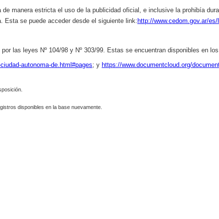
de manera estricta el uso de la publicidad oficial, e inclusive la prohibía du
a. Esta se puede acceder desde el siguiente link:
http://www.cedom.gov.ar/es/
 por las leyes Nº 104/98 y Nº 303/99.
Estas se encuentran disponibles en los 
n-ciudad-autonoma-de.html#pages
; y
https://www.documentcloud.org/document
sposición.
gistros disponibles en la base nuevamente.