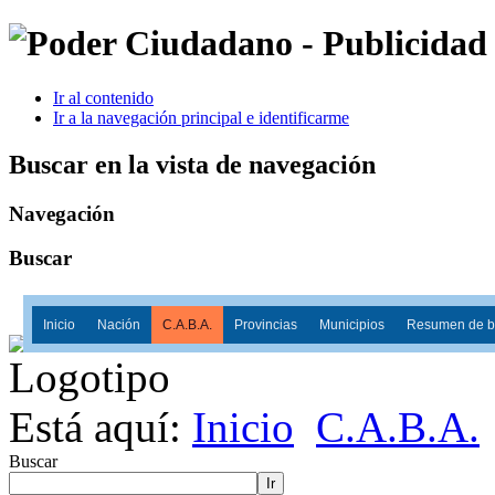
Ir al contenido
Ir a la navegación principal e identificarme
Buscar en la vista de navegación
Navegación
Buscar
Inicio
Nación
C.A.B.A.
Provincias
Municipios
Resumen de ba
Está aquí:
Inicio
C.A.B.A.
Buscar
Ir