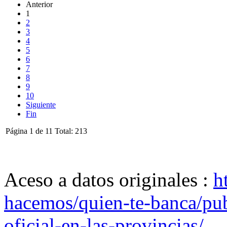
Anterior
1
2
3
4
5
6
7
8
9
10
Siguiente
Fin
Página 1 de 11 Total: 213
Aceso a datos originales :
h
hacemos/quien-te-banca/publ
oficial-en-las-provincias/