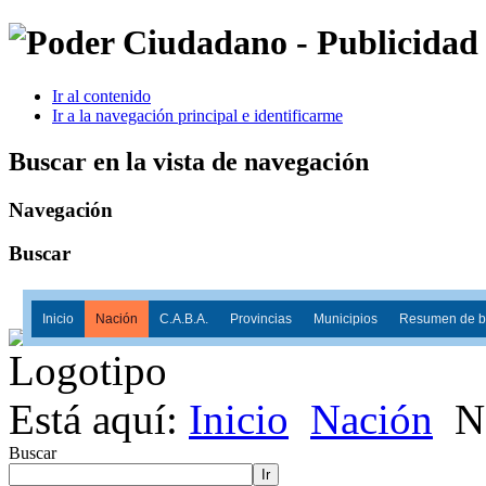
Ir al contenido
Ir a la navegación principal e identificarme
Buscar en la vista de navegación
Navegación
Buscar
Inicio
Nación
C.A.B.A.
Provincias
Municipios
Resumen de ba
Está aquí:
Inicio
Nación
N
Buscar
Ir