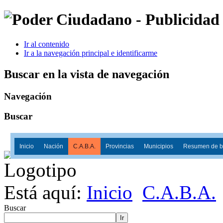
Ir al contenido
Ir a la navegación principal e identificarme
Buscar en la vista de navegación
Navegación
Buscar
Inicio
Nación
C.A.B.A.
Provincias
Municipios
Resumen de ba
Está aquí:
Inicio
C.A.B.A.
Buscar
Ir