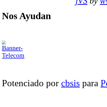
jVS
by
w
Nos Ayudan
Potenciado por
cbsis
para
P