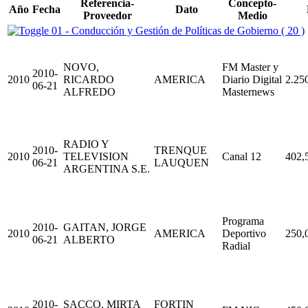
Referencia-
Concepto-
Año
Fecha
Dato
Proveedor
Medio
01 - Conducción y Gestión de Políticas de Gobierno ( 20 )
NOVO,
FM Master y
2010-
2010
RICARDO
AMERICA
Diario Digital
2.25
06-21
ALFREDO
Masternews
RADIO Y
2010-
TRENQUE
2010
TELEVISION
Canal 12
402,
06-21
LAUQUEN
ARGENTINA S.E.
Programa
2010-
GAITAN, JORGE
2010
AMERICA
Deportivo
250,
06-21
ALBERTO
Radial
2010-
SACCO, MIRTA
FORTIN