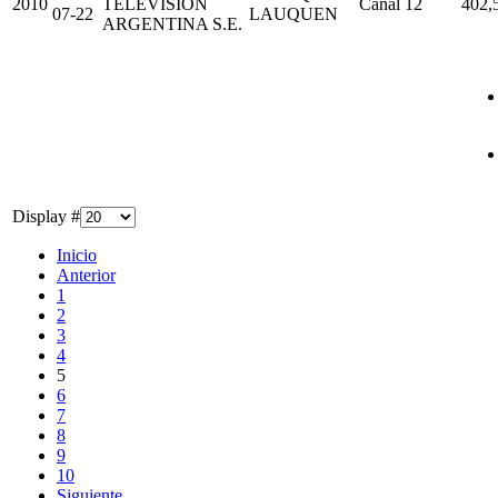
2010
TELEVISION
Canal 12
402,
07-22
LAUQUEN
ARGENTINA S.E.
Display #
Inicio
Anterior
1
2
3
4
5
6
7
8
9
10
Siguiente