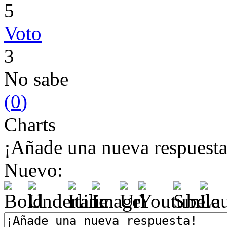
5
Voto
3
No sabe
(
0
)
Charts
¡Añade una nueva respuesta
Nuevo: