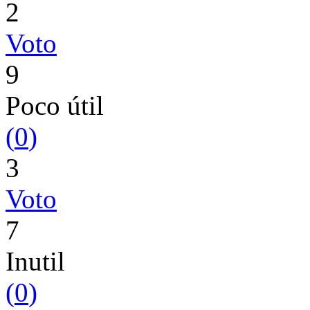
2
Voto
9
Poco útil
(
0
)
3
Voto
7
Inutil
(
0
)