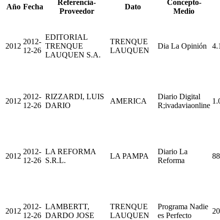
Referencia-
Concepto-
Año
Fecha
Dato
Proveedor
Medio
EDITORIAL
2012-
TRENQUE
2012
TRENQUE
Dia La Opinión
4.
12-26
LAUQUEN
LAUQUEN S.A.
2012-
RIZZARDI, LUIS
Diario Digital
2012
AMERICA
1.
12-26
DARIO
R;ivadaviaonline
2012-
LA REFORMA
Diario La
2012
LA PAMPA
88
12-26
S.R.L.
Reforma
2012-
LAMBERTT,
TRENQUE
Programa Nadie
2012
20
12-26
DARDO JOSE
LAUQUEN
es Perfecto