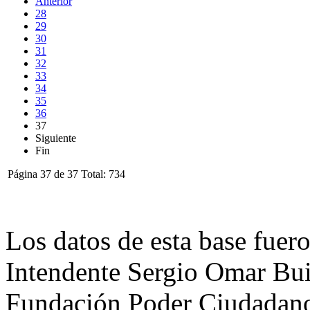
Anterior
28
29
30
31
32
33
34
35
36
37
Siguiente
Fin
Página 37 de 37 Total: 734
Los datos de esta base fuero
Intendente Sergio Omar Buil
Fundación Poder Ciudadano,