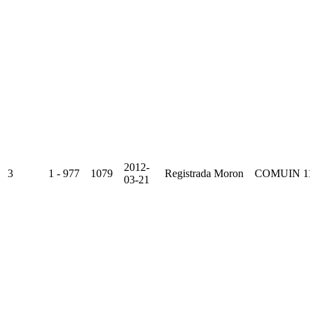
2012-
3
1 - 977
1079
Registrada
Moron
COMUIN
1
03-21