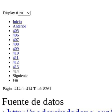
Display #
Inicio
Anterior
405
406
407
408
409
410
411
412
413
414
Siguiente
Fin
Página 414 de 414 Total: 8261
Fuente de datos