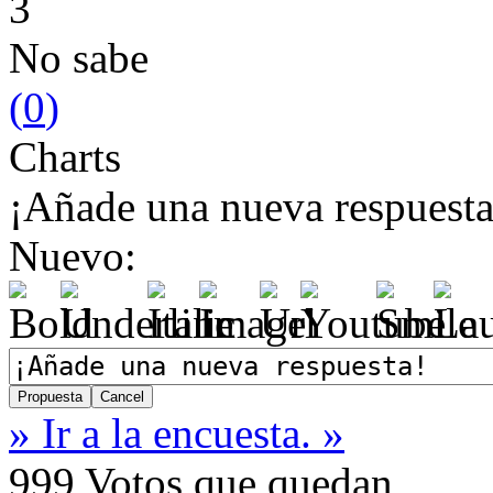
3
No sabe
(
0
)
Charts
¡Añade una nueva respuesta
Nuevo:
» Ir a la encuesta. »
999
Votos que quedan