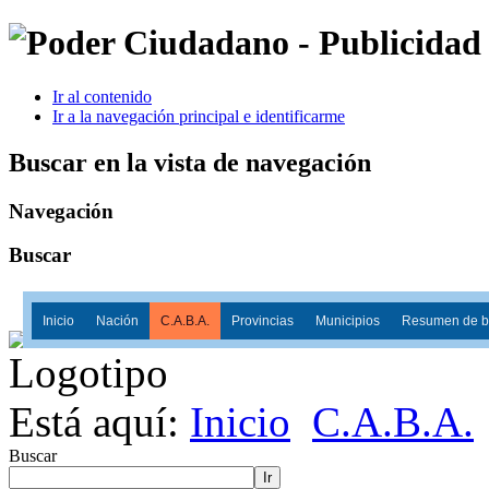
Ir al contenido
Ir a la navegación principal e identificarme
Buscar en la vista de navegación
Navegación
Buscar
Inicio
Nación
C.A.B.A.
Provincias
Municipios
Resumen de ba
Está aquí:
Inicio
C.A.B.A.
Buscar
Ir