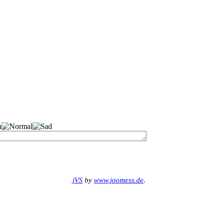
jVS
by
www.joomess.de
.