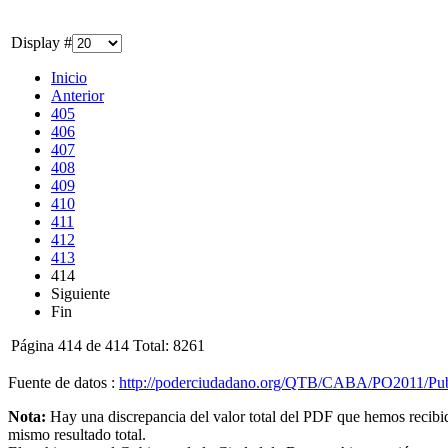
Display #
Inicio
Anterior
405
406
407
408
409
410
411
412
413
414
Siguiente
Fin
Página 414 de 414 Total: 8261
Fuente de datos :
http://poderciudadano.org/QTB/CABA/PO2011/Pu
Nota:
Hay una discrepancia del valor total del PDF que hemos recibido
mismo resultado total.