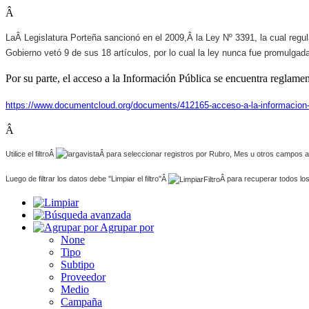
Â
LaÂ Legislatura Porteña sancionó en el 2009,Â la Ley Nº 3391, la cual regula
Gobierno vetó 9 de sus 18 artículos, por lo cual la ley nunca fue promulgad
Por su parte, el acceso a la Información Pública se encuentra reglam
https://www.documentcloud.org/documents/412165-acceso-a-la-informacio
Â
Utilice el filtroÂ
Â para seleccionar registros por Rubro, Mes u otros campos a
Luego de filtrar los datos debe "Limpiar el filtro"Â
Â para recuperar todos los
Agrupar por
None
Tipo
Subtipo
Proveedor
Medio
Campaña