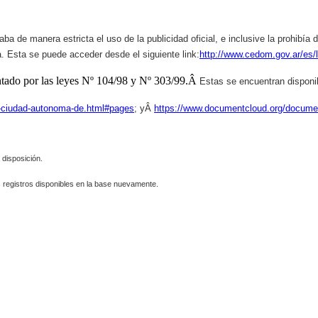
ba de manera estricta el uso de la publicidad oficial, e inclusive la prohibía
a. Esta se puede acceder desde el siguiente link:
http://www.cedom.gov.ar/es/
entado por las leyes Nº 104/98 y Nº 303/99.Â
Estas se encuentran disponib
n-ciudad-autonoma-de.html#pages
; yÂ
https://www.documentcloud.org/docume
 disposición.
 registros disponibles en la base nuevamente.