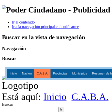
Ir al contenido
Ir a la navegación principal e identificarme
Buscar en la vista de navegación
Navegación
Buscar
Inicio
Nación
C.A.B.A.
Provincias
Municipios
Resumen de ba
Está aquí:
Inicio
C.A.B.A.
Buscar
Ir