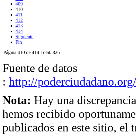
409
410
411
412
413
414
Siguiente
Fin
Página 410 de 414 Total: 8261
Fuente de datos
:
http://poderciudadano.
Nota:
Hay una discrepancia 
hemos recibido oportunament
publicados en este sitio, el 