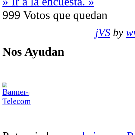
» Ir a la encuesta. »
999
Votos que quedan
jVS
by
w
Nos Ayudan