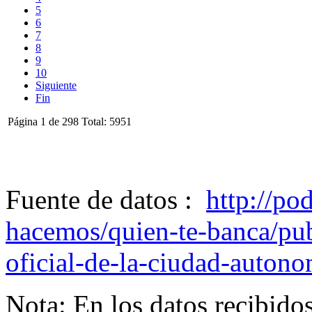
5
6
7
8
9
10
Siguiente
Fin
Página 1 de 298 Total: 5951
Fuente de datos :
http://po
hacemos/quien-te-banca/publ
oficial-de-la-ciudad-autono
Nota: En los datos recibid