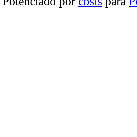
Potenciado por
cbsis
para
P