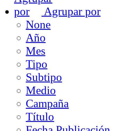
Agrupar por
None
Año
Mes
Tipo
Subtipo
Medio
Campaña
Título
Fecha Publicación