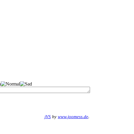
jVS
by
www.joomess.de
.