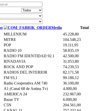
po
Medio
Total
MILLENIUM
45.228,80
MITRE
104.548,23
POP
19.111,95
RADIO 10
58.835,19
RADIO FM IDENTIDAD 92.1
42.500,00
RIVADAVIA
31.053,80
ROCK AND POP
74.239,53
RADIOS DEL INTERIOR
82.171,58
FM 93,1
99.186,12
Radio Cooperativa AM 740
36.100,00
A1 (Canal 68 de Antina Tv)
4.000,00
AMERICA 24
232.967,00
Bazar TV
6.000,00
C5N
204.561,00
CANAL 11
757.332,64