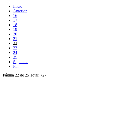
Inicio
Anterior
16
17
18
19
20
21
22
23
24
25
Siguiente
Fin
Página 22 de 25 Total: 727