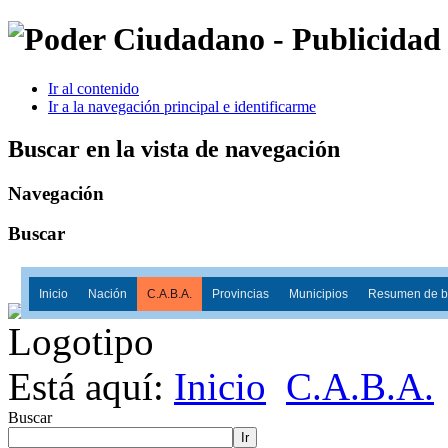
Ir al contenido
Ir a la navegación principal e identificarme
Buscar en la vista de navegación
Navegación
Buscar
Inicio
Nación
C.A.B.A.
Provincias
Municipios
Resumen de ba
Está aquí:
Inicio
C.A.B.A.
Buscar
Ir