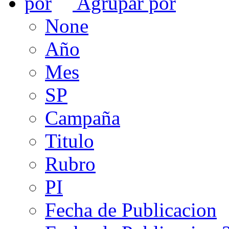
Agrupar por
None
Año
Mes
SP
Campaña
Titulo
Rubro
PI
Fecha de Publicacion