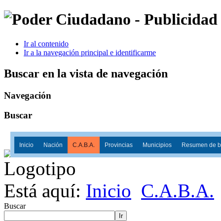
Ir al contenido
Ir a la navegación principal e identificarme
Buscar en la vista de navegación
Navegación
Buscar
Inicio
Nación
C.A.B.A.
Provincias
Municipios
Resumen de ba
Está aquí:
Inicio
C.A.B.A.
Buscar
Ir