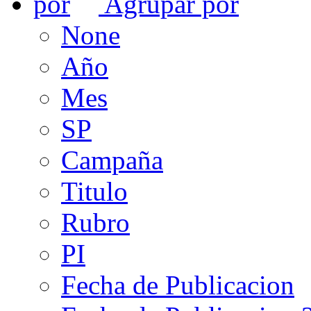
Agrupar por
None
Año
Mes
SP
Campaña
Titulo
Rubro
PI
Fecha de Publicacion