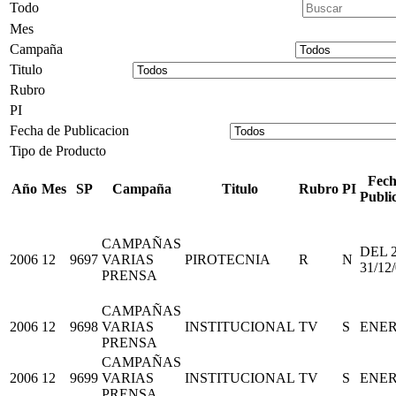
Todo
Mes
Campaña
Titulo
Rubro
PI
Fecha de Publicacion
Tipo de Producto
Fech
Año
Mes
SP
Campaña
Titulo
Rubro
PI
Publi
CAMPAÑAS
DEL 
2006
12
9697
VARIAS
PIROTECNIA
R
N
31/12
PRENSA
CAMPAÑAS
2006
12
9698
VARIAS
INSTITUCIONAL
TV
S
ENE
PRENSA
CAMPAÑAS
2006
12
9699
VARIAS
INSTITUCIONAL
TV
S
ENE
PRENSA