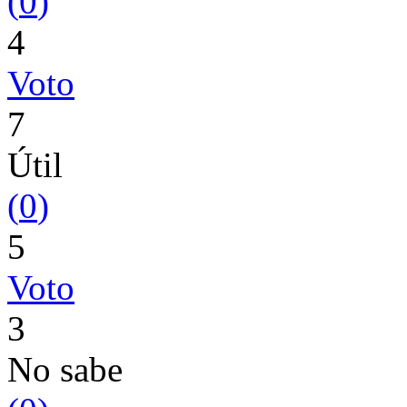
(
0
)
4
Voto
7
Útil
(
0
)
5
Voto
3
No sabe