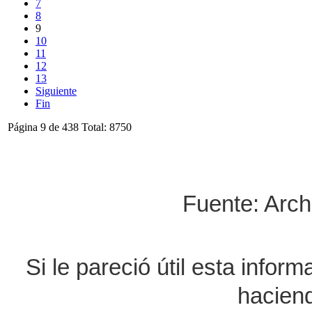
7
8
9
10
11
12
13
Siguiente
Fin
Página 9 de 438 Total: 8750
Fuente: Arch
Si le pareció útil esta infor
haciend