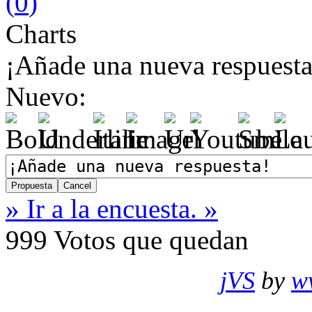
(
0
)
Charts
¡Añade una nueva respuesta
Nuevo:
» Ir a la encuesta. »
999
Votos que quedan
jVS
by
w