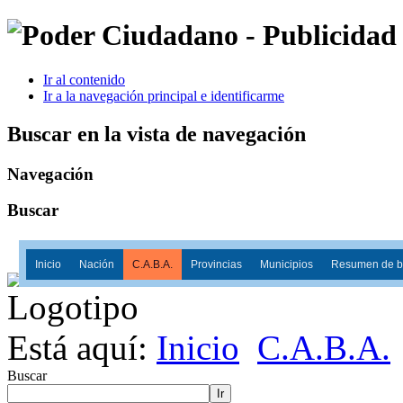
Ir al contenido
Ir a la navegación principal e identificarme
Buscar en la vista de navegación
Navegación
Buscar
Inicio
Nación
C.A.B.A.
Provincias
Municipios
Resumen de ba
Está aquí:
Inicio
C.A.B.A.
Buscar
Ir