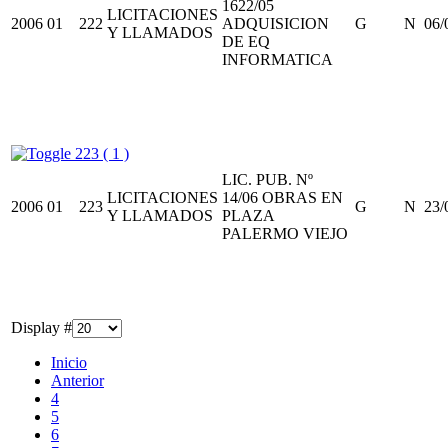
1622/05
LICITACIONES
2006
01
222
ADQUISICION
G
N
06/
Y LLAMADOS
DE EQ
INFORMATICA
223 ( 1 )
LIC. PUB. Nº
LICITACIONES
14/06 OBRAS EN
2006
01
223
G
N
23/
Y LLAMADOS
PLAZA
PALERMO VIEJO
Display #
Inicio
Anterior
4
5
6