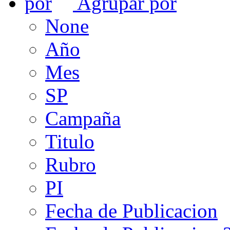
Agrupar por
None
Año
Mes
SP
Campaña
Titulo
Rubro
PI
Fecha de Publicacion