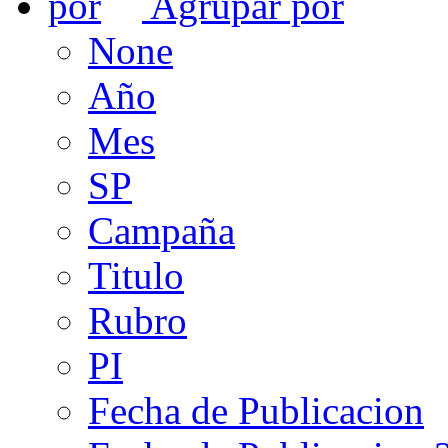
Agrupar por
None
Año
Mes
SP
Campaña
Titulo
Rubro
PI
Fecha de Publicacion