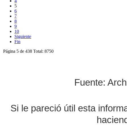
4
5
6
7
8
9
10
Siguiente
Fin
Página 5 de 438 Total: 8750
Fuente: Arch
Si le pareció útil esta infor
haciend