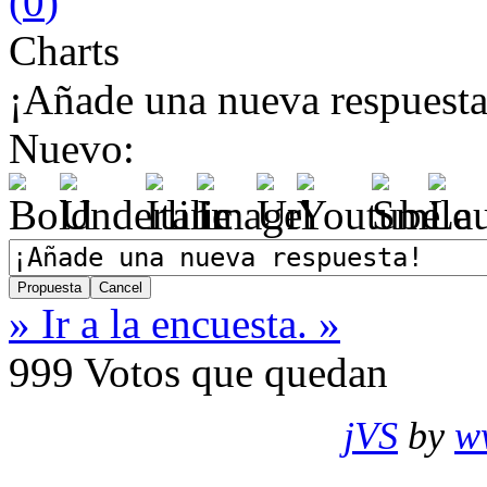
(
0
)
Charts
¡Añade una nueva respuesta
Nuevo:
» Ir a la encuesta. »
999
Votos que quedan
jVS
by
w