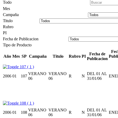
Todo
Mes
Campaña
Titulo
Rubro
PI
Fecha de Publicacion
Tipo de Producto
Fec
Fecha de
Año
Mes
SP
Campaña
Titulo
Rubro
PI
Publ
Publicacion
107 ( 1 )
VERANO
VERANO
DEL 01 AL
2006
01
107
R
N
ENE
06
06
31/01/06
108 ( 1 )
VERANO
VERANO
DEL 01 AL
2006
01
108
R
N
ENE
06
06
31/01/06