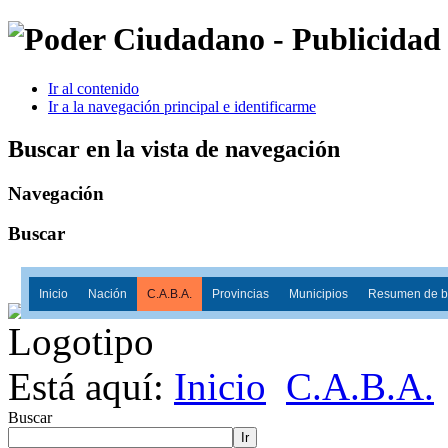
Ir al contenido
Ir a la navegación principal e identificarme
Buscar en la vista de navegación
Navegación
Buscar
Inicio
Nación
C.A.B.A.
Provincias
Municipios
Resumen de ba
Está aquí:
Inicio
C.A.B.A.
Buscar
Ir