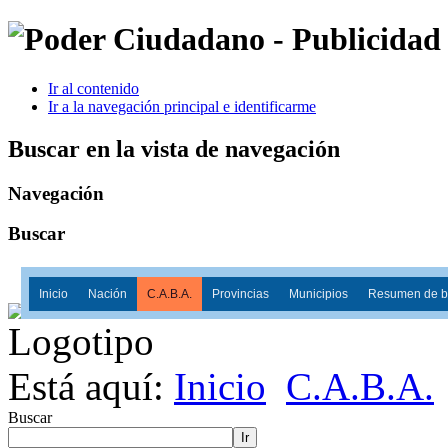
Ir al contenido
Ir a la navegación principal e identificarme
Buscar en la vista de navegación
Navegación
Buscar
Inicio
Nación
C.A.B.A.
Provincias
Municipios
Resumen de ba
Está aquí:
Inicio
C.A.B.A.
Buscar
Ir