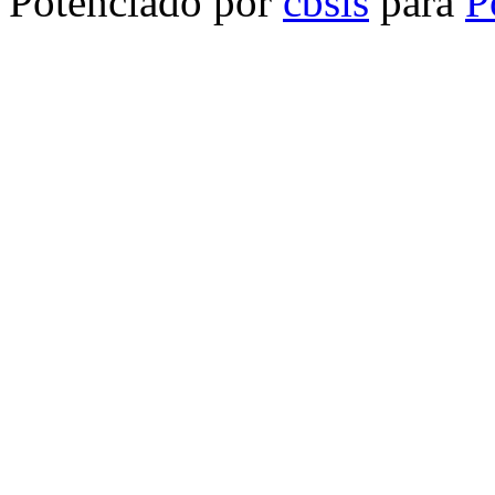
Potenciado por
cbsis
para
P