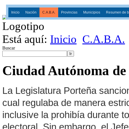
Inicio
Nación
C.A.B.A.
Provincias
Municipios
Resumen de ba
Está aquí:
Inicio
C.A.B.A.
Buscar
Ir
Ciudad Autónoma de 
La Legislatura Porteña sancion
cual regulaba de manera estrict
inclusive la prohibía durante 
electoral. Sin embargo, el Jef