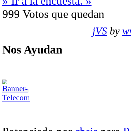
» Ir a la encuesta. »
999
Votos que quedan
jVS
by
w
Nos Ayudan