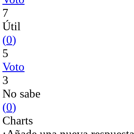
7
Útil
(
0
)
5
Voto
3
No sabe
(
0
)
Charts
¡Añade una nueva respuesta