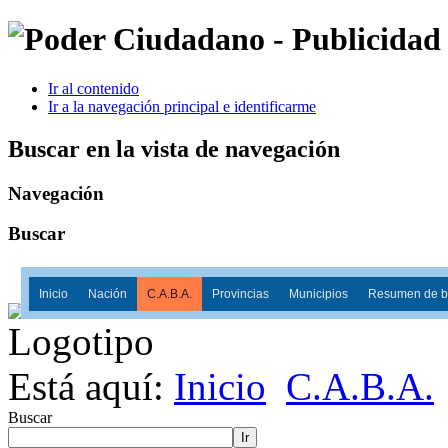
Ir al contenido
Ir a la navegación principal e identificarme
Buscar en la vista de navegación
Navegación
Buscar
Inicio
Nación
C.A.B.A.
Provincias
Municipios
Resumen de ba
Está aquí:
Inicio
C.A.B.A.
Buscar
Ir