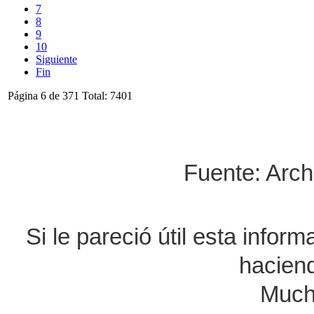
7
8
9
10
Siguiente
Fin
Página 6 de 371 Total: 7401
Fuente: Arch
Si le pareció útil esta infor
haciend
Much