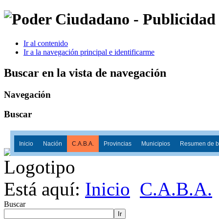
Ir al contenido
Ir a la navegación principal e identificarme
Buscar en la vista de navegación
Navegación
Buscar
Inicio
Nación
C.A.B.A.
Provincias
Municipios
Resumen de ba
Está aquí:
Inicio
C.A.B.A.
Buscar
Ir