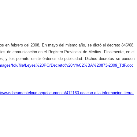
íos en febrero del 2008. En mayo del mismo año, se dictó el decreto 846/08,
edios de comunicación en el Registro Provincial de Medios. Finalmente, en el
os, y les permite emitir órdenes de publicidad. Dichos decretos se pueden
.ar/images/fck/file/Leyes%20PO/Decreto%20N%C2%BA%20873-2009_TdF.doc
//www.documentcloud.org/documents/412160-acceso-a-la-informacion-tierra-