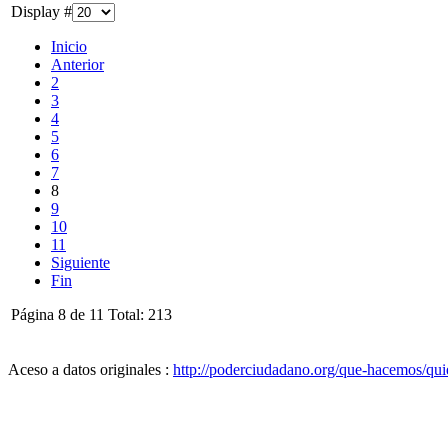
Display #
Inicio
Anterior
2
3
4
5
6
7
8
9
10
11
Siguiente
Fin
Página 8 de 11 Total: 213
Aceso a datos originales :
http://poderciudadano.org/que-hacemos/quien