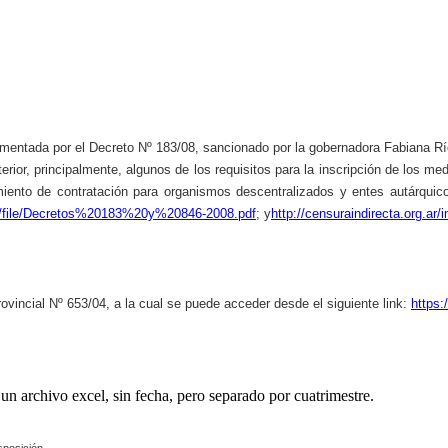
glamentada por el Decreto Nº 183/08, sancionado por la gobernadora Fabiana R
erior, principalmente, algunos de los requisitos para la inscripción de los m
imiento de contratación para organismos descentralizados y entes autárquic
fck/file/Decretos%20183%20y%20846-2008.pdf
; y
http://censuraindirecta.org
ovincial Nº 653/04, a la cual se puede acceder desde el siguiente link:
https:
un archivo excel, sin fecha, pero separado por cuatrimestre.
sposición.