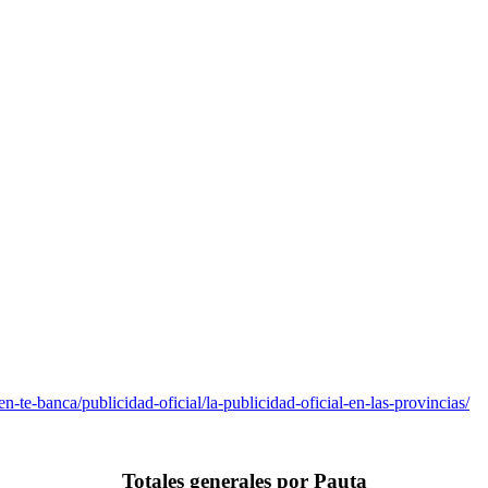
-te-banca/publicidad-oficial/la-publicidad-oficial-en-las-provincias/
Totales generales por Pauta