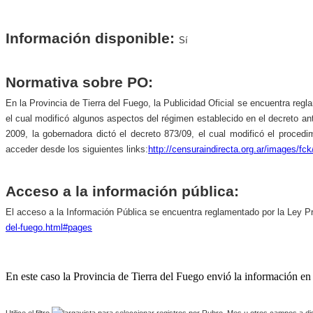
Información disponible:
Sí
Normativa sobre PO:
En la Provincia de Tierra del Fuego, la Publicidad Oficial se encuentra re
el cual modificó algunos aspectos del régimen establecido en el decreto ant
2009, la gobernadora dictó el decreto 873/09, el cual modificó el proced
acceder desde los siguientes links:
http://censuraindirecta.org.ar/images/
Acceso a la información pública:
El acceso a la Información Pública se encuentra reglamentado por la Ley Pr
del-fuego.html#pages
En este caso la Provincia de Tierra del Fuego envió la información en 
Utilice el filtro
para seleccionar registros por Rubro, Mes u otros campos a di