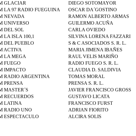
M GLACIAR
DIEGO SOTOMAYOR
M LA 97 RADIO FUEGUINA
OSCAR DA´GOSTINO
M NEVADA
RAMON ALBERTO ARMAS
M UNIVERSO
GUILERMO ACUÑA
M DEL SOL
CARLA OVIEDO
M LA ISLA 100,1
SILVINA LORENA FAZZARI
M DEL PUEBLO
S & C ASOCIADOS S. R. L.
M ACTIVA
MARIA JIMENA IBAÑES
M LA MEGA
RAUL VELIS MARIÑO
M FUEGO
RADIO FUEGO S. R. L.
M IMPACTO
CLAUDIA D. SALDIVIA
M RADIO ARGENTINA
TOMAS MORAL
M PRENSA
PRENSA S. R. L.
M MASTER´S
JAVIER FRANCISCO GROSS
M RECUERDOS
GUSTAVO LICATA
M LATINA
FRANCISCO FURST
M RADIO UNO
ADRIAN FIORITO
M ESPECTACULO
ALCIRA SOLIS