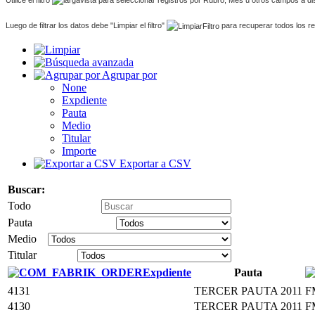
Luego de filtrar los datos debe "Limpiar el filtro"
para recuperar todos los re
Agrupar por
None
Expdiente
Pauta
Medio
Titular
Importe
Exportar a CSV
Buscar:
Todo
Pauta
Medio
Titular
Expdiente
Pauta
4131
TERCER PAUTA 2011
F
4130
TERCER PAUTA 2011
F