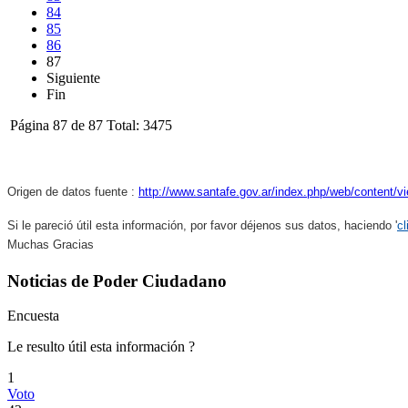
84
85
86
87
Siguiente
Fin
Página 87 de 87 Total: 3475
Origen de datos fuente :
http://www.santafe.gov.ar/index.php/web/content/v
Si le pareció útil esta información, por favor déjenos sus datos, haciendo '
cl
Muchas Gracias
Noticias de Poder Ciudadano
Encuesta
Le resulto útil esta información ?
1
Voto