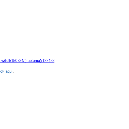
iew/full/150734/(subtema)/122483
ick aquí
'.