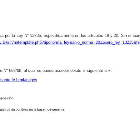
a por la Ley Nº 13235, específicamente en los artículos 19 y 20. Sin embargo
.gov.ar/sin/mitemplate.php?tiponorma=ley&anio_norma=2011&nro_ley=13235&
o Nº 692/09, al cual se puede acceder desde el siguiente link:
-santa-fe.html#pages
sposición.
gistros disponibles en la base nuevamente.