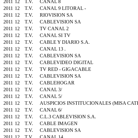
2011
12
T.V.
CANAL 8
2011
12
T.V.
CANAL 9 LITORAL -
2011
12
T.V.
RIOVISION SA
2011
12
T.V.
CABLEVISION SA
2011
12
T.V.
TV CANAL 2
2011
12
T.V.
CANAL SI TV
2011
12
T.V.
CABLE Y DIARIO S.A.
2011
12
T.V.
CANAL 13 .
2011
12
T.V.
CABLEVISION SA
2011
12
T.V.
CABLEVIDEO DIGITAL
2011
12
T.V.
TV RED - GIGACABLE
2011
12
T.V.
CABLEVISION SA
2011
12
T.V.
CABLEHOGAR
2011
12
T.V.
CANAL 3/
2011
12
T.V.
CANAL 5/
2011
12
T.V.
AUSPICIOS INSTITUCIONALES (MISA CA
2011
12
T.V.
CANAL 6/
2011
12
T.V.
C.L.3 CABLEVISION S.A.
2011
12
T.V.
CABLE IMAGEN
2011
12
T.V.
CABLEVISION SA
2011
12
T.V.
CANAL 14