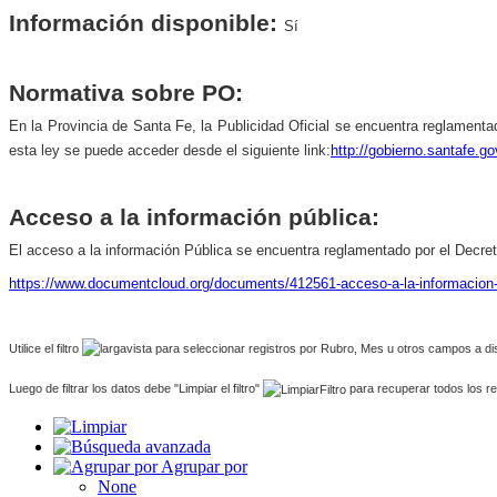
Información disponible:
Sí
Normativa sobre PO:
En la Provincia de Santa Fe, la Publicidad Oficial se encuentra reglamentad
esta ley se puede acceder desde el siguiente link:
http://gobierno.santafe
Acceso a la información pública:
El acceso a la información Pública se encuentra reglamentado por el Decret
https://www.documentcloud.org/documents/412561-acceso-a-la-informacion
Utilice el filtro
para seleccionar registros por Rubro, Mes u otros campos a di
Luego de filtrar los datos debe "Limpiar el filtro"
para recuperar todos los re
Agrupar por
None