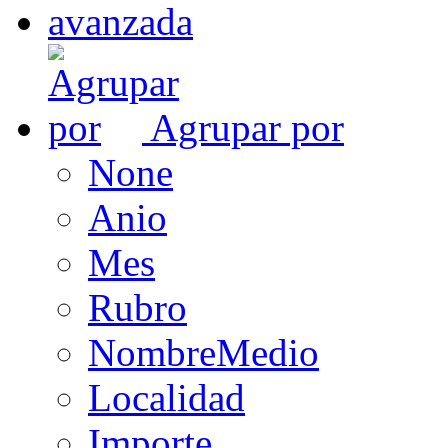
Agrupar por
None
Anio
Mes
Rubro
NombreMedio
Localidad
Importe