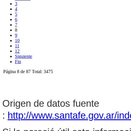
3
4
5
6
7
8
9
10
11
12
Siguiente
Fin
Página 8 de 87 Total: 3475
Origen de datos fuente
:
http://www.santafe.gov.ar/in