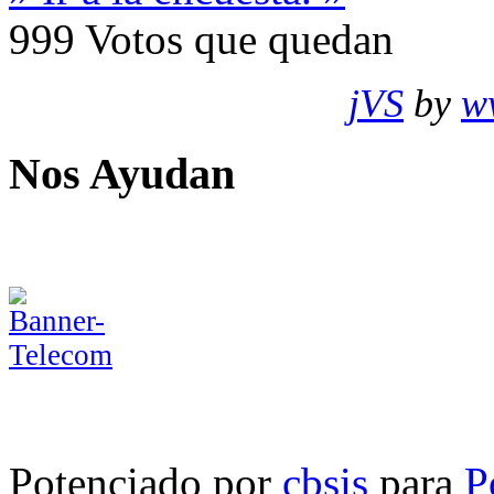
999
Votos que quedan
jVS
by
w
Nos Ayudan
Potenciado por
cbsis
para
P