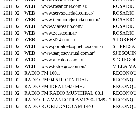
2011
02
WEB
www.rosarionet.com.ar/
ROSARIO
2011
02
WEB
www.serysociedad.com.ar/
ROSARIO
2011
02
WEB
www.tiempodejusticia.com.ar/
ROSARIO
2011
02
WEB
www.viarosario.com/
ROSARIO
2011
02
WEB
www.zeus.com.ar/
ROSARIO
2011
02
WEB
www.sl24.com.ar
S.LOREN
2011
02
WEB
www.portaldelospueblos.com.ar
S.TERESA
2011
02
WEB
www.sanjosevirtual.com.ar/
SJ ESQUI
2011
02
WEB
www.ancaloo.com.ar/
S.GREGO
2011
02
WEB
www.todoagro.com.ar/
VILLA M
2011
02
RADIO
FM 100.1
RECONQU
2011
02
RADIO
FM 94.5 R. CENTRAL
RECONQU
2011
02
RADIO
FM IDEAL 94.9 MHz
RECONQU
2011
02
RADIO
FM RADIO MUNICIPAL-88.1
RECONQU
2011
02
RADIO
R. AMANECER AM1290- FM92.7
RECONQU
2011
02
RADIO
R. OBLIGADO AM 1440
RECONQU