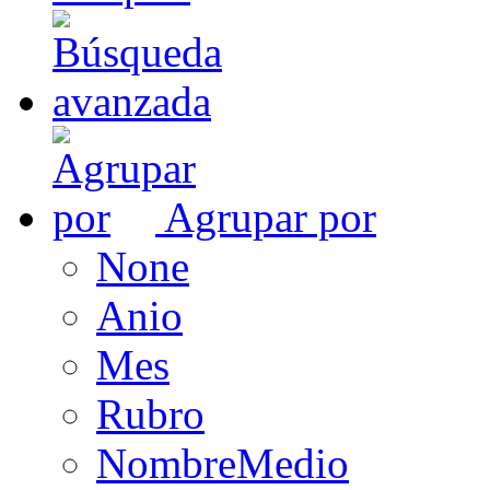
Agrupar por
None
Anio
Mes
Rubro
NombreMedio