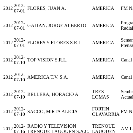
2012-
2012
FLORES, JUAN A.
AMERICA
FM Na
07-01
2012-
Progr
2012
GAITAN, JORGE ALBERTO
AMERICA
07-01
Radial
2012-
Seman
2012
FLORES Y FLORES S.R.L.
AMERICA
07-01
Prens
2012-
2012
TOP VISION S.R.L.
AMERICA
Canal
07-10
2012-
2012
AMERICA T.V. S.A.
AMERICA
Canal
07-10
2012-
TRES
Sembra
2012
BELLERA, HORACIO A.
07-10
LOMAS
Actua
2012-
FORTIN
2012
SACCO, MIRTA ALICIA
FM N
07-10
OLAVARRIA
2012-
RADIO Y TELEVISION
TRENQUE
2012
AM L
07-16
TRENQUE LAUQUEN S.A.C.
LAUQUEN