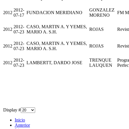
2012-
GONZALEZ
2012
FUNDACION MERIDIANO
FM Me
07-17
MORENO
2012-
CASO, MARTIN A. Y YEMES,
2012
ROJAS
Revist
07-23
MARIO A. S.H.
2012-
CASO, MARTIN A. Y YEMES,
2012
ROJAS
Revist
07-23
MARIO A. S.H.
2012-
TRENQUE
Progr
2012
LAMBERTT, DARDO JOSE
07-23
LAUQUEN
Perfec
Display #
Inicio
Anterior