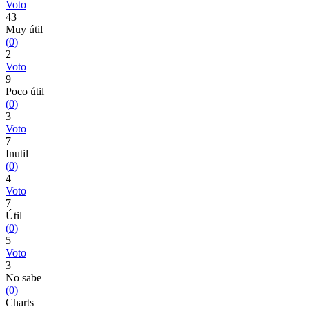
Voto
43
Muy útil
(
0
)
2
Voto
9
Poco útil
(
0
)
3
Voto
7
Inutil
(
0
)
4
Voto
7
Útil
(
0
)
5
Voto
3
No sabe
(
0
)
Charts