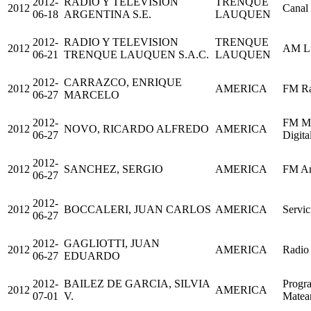
2012-
RADIO Y TELEVISION
TRENQUE
2012
Canal
06-18
ARGENTINA S.E.
LAUQUEN
2012-
RADIO Y TELEVISION
TRENQUE
2012
AM L
06-21
TRENQUE LAUQUEN S.A.C.
LAUQUEN
2012-
CARRAZCO, ENRIQUE
2012
AMERICA
FM Ra
06-27
MARCELO
2012-
FM Ma
2012
NOVO, RICARDO ALFREDO
AMERICA
06-27
Digita
2012-
2012
SANCHEZ, SERGIO
AMERICA
FM Am
06-27
2012-
2012
BOCCALERI, JUAN CARLOS
AMERICA
Servic
06-27
2012-
GAGLIOTTI, JUAN
2012
AMERICA
Radio
06-27
EDUARDO
2012-
BAILEZ DE GARCIA, SILVIA
Progr
2012
AMERICA
07-01
V.
Matea