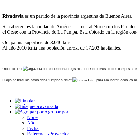
Rivadavia
es un partido de la provincia argentina de Buenos Aires.
Su cabecera es la ciudad de América. Limita al Norte con los Partido
el Oeste con la Provincia de La Pampa. Está ubicado en la región c
Ocupa una superficie de 3.940 km².
Al año 2010 tenía una población aprox. de 17.203 habitantes.
Utilice el filtro
para seleccionar registros por Rubro, Mes u otros campos a di
Luego de filtrar los datos debe "Limpiar el filtro"
para recuperar todos los re
Agrupar por
None
Año
Fecha
Referencia-Proveedor