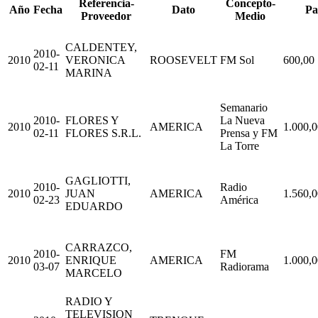
Referencia-
Concepto-
Año
Fecha
Dato
Pa
Proveedor
Medio
CALDENTEY,
2010-
2010
VERONICA
ROOSEVELT
FM Sol
600,00
02-11
MARINA
Semanario
2010-
FLORES Y
La Nueva
2010
AMERICA
1.000,0
02-11
FLORES S.R.L.
Prensa y FM
La Torre
GAGLIOTTI,
2010-
Radio
2010
JUAN
AMERICA
1.560,0
02-23
América
EDUARDO
CARRAZCO,
2010-
FM
2010
ENRIQUE
AMERICA
1.000,0
03-07
Radiorama
MARCELO
RADIO Y
TELEVISION