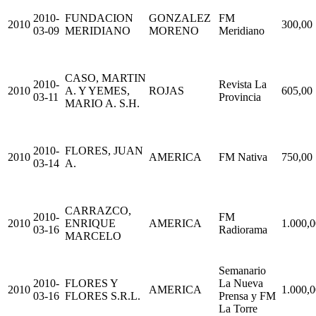
2010-
FUNDACION
GONZALEZ
FM
2010
300,00
03-09
MERIDIANO
MORENO
Meridiano
CASO, MARTIN
2010-
Revista La
2010
A. Y YEMES,
ROJAS
605,00
03-11
Provincia
MARIO A. S.H.
2010-
FLORES, JUAN
2010
AMERICA
FM Nativa
750,00
03-14
A.
CARRAZCO,
2010-
FM
2010
ENRIQUE
AMERICA
1.000,0
03-16
Radiorama
MARCELO
Semanario
2010-
FLORES Y
La Nueva
2010
AMERICA
1.000,0
03-16
FLORES S.R.L.
Prensa y FM
La Torre