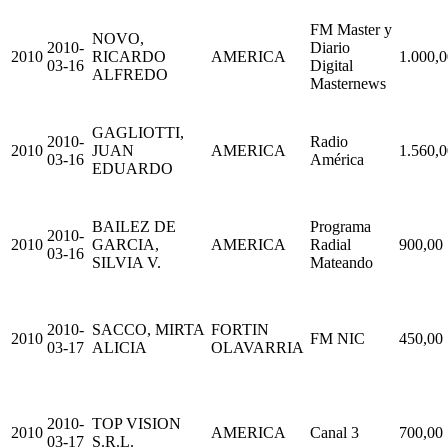
FM Master y
NOVO,
2010-
Diario
2010
RICARDO
AMERICA
1.000,0
03-16
Digital
ALFREDO
Masternews
GAGLIOTTI,
2010-
Radio
2010
JUAN
AMERICA
1.560,0
03-16
América
EDUARDO
BAILEZ DE
Programa
2010-
2010
GARCIA,
AMERICA
Radial
900,00
03-16
SILVIA V.
Mateando
2010-
SACCO, MIRTA
FORTIN
2010
FM NIC
450,00
03-17
ALICIA
OLAVARRIA
2010-
TOP VISION
2010
AMERICA
Canal 3
700,00
03-17
S.R.L.