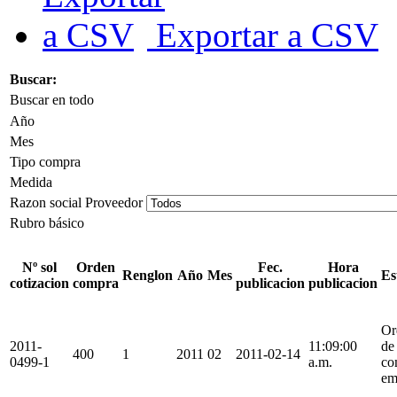
Exportar a CSV
Buscar:
Buscar en todo
Año
Mes
Tipo compra
Medida
Razon social Proveedor
Rubro básico
Nº sol
Orden
Fec.
Hora
Renglon
Año
Mes
Es
cotizacion
compra
publicacion
publicacion
Or
2011-
11:09:00
de
400
1
2011
02
2011-02-14
0499-1
a.m.
co
em