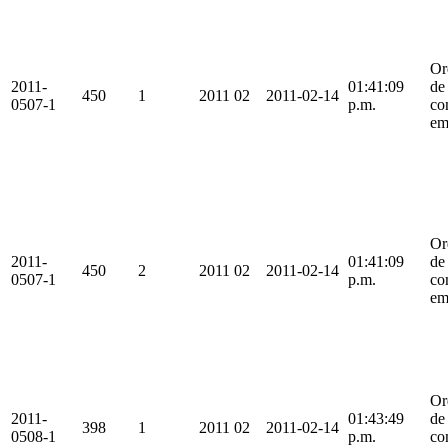
Or
2011-
01:41:09
de
450
1
2011
02
2011-02-14
0507-1
p.m.
co
em
Or
2011-
01:41:09
de
450
2
2011
02
2011-02-14
0507-1
p.m.
co
em
Or
2011-
01:43:49
de
398
1
2011
02
2011-02-14
0508-1
p.m.
co