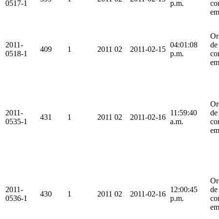
0517-1
p.m.
co
em
Or
2011-
04:01:08
de
409
1
2011
02
2011-02-15
0518-1
p.m.
co
em
Or
2011-
11:59:40
de
431
1
2011
02
2011-02-16
0535-1
a.m.
co
em
Or
2011-
12:00:45
de
430
1
2011
02
2011-02-16
0536-1
p.m.
co
em