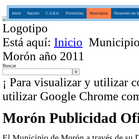
Inicio
Nación
C.A.B.A.
Provincias
Municipios
Resumen de ba
Está aquí:
Inicio
Municipio
Morón año 2011
Buscar
Ir
¡ Para visualizar y utilizar 
utilizar Google Chrome co
Morón Publicidad Ofi
El Municipio de Morón a través de su 