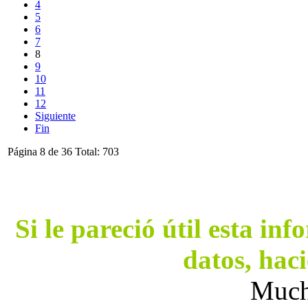
4
5
6
7
8
9
10
11
12
Siguiente
Fin
Página 8 de 36 Total: 703
Si le pareció útil esta in
datos, hac
Much