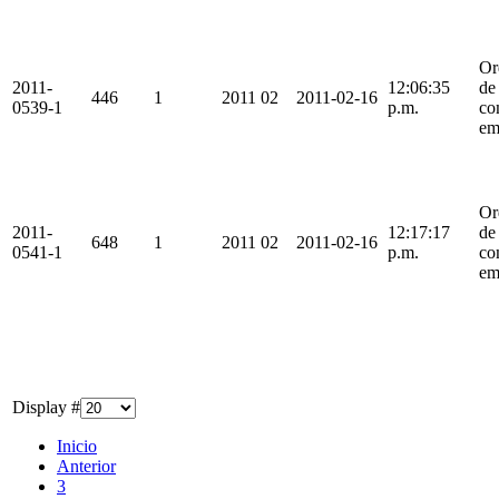
Or
2011-
12:06:35
de
446
1
2011
02
2011-02-16
0539-1
p.m.
co
em
Or
2011-
12:17:17
de
648
1
2011
02
2011-02-16
0541-1
p.m.
co
em
Display #
Inicio
Anterior
3