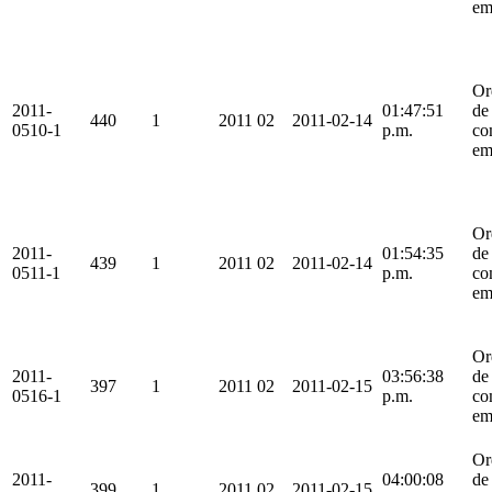
em
Or
2011-
01:47:51
de
440
1
2011
02
2011-02-14
0510-1
p.m.
co
em
Or
2011-
01:54:35
de
439
1
2011
02
2011-02-14
0511-1
p.m.
co
em
Or
2011-
03:56:38
de
397
1
2011
02
2011-02-15
0516-1
p.m.
co
em
Or
2011-
04:00:08
de
399
1
2011
02
2011-02-15