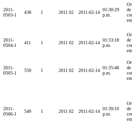
Or
2011-
01:30:29
de
438
1
2011
02
2011-02-14
0503-1
p.m.
co
em
Or
2011-
01:33:18
de
411
1
2011
02
2011-02-14
0504-1
p.m.
co
em
Or
2011-
01:35:48
de
550
1
2011
02
2011-02-14
0505-1
p.m.
co
em
Or
2011-
01:39:10
de
549
1
2011
02
2011-02-14
0506-1
p.m.
co
em