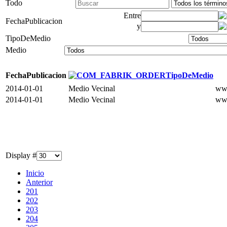
Todo
Entre
FechaPublicacion
y
TipoDeMedio
Medio
FechaPublicacion
TipoDeMedio
2014-01-01
Medio Vecinal
www
2014-01-01
Medio Vecinal
www
Display #
Inicio
Anterior
201
202
203
204