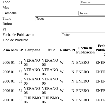
Todo
Mes
Campaña
Titulo
Rubro
PI
Fecha de Publicacion
Tipo de Producto
Fech
Fecha de
Año
Mes
SP
Campaña
Titulo
Rubro
PI
Publi
Publicacion
VERANO
VERANO
2006
01
51
W
N
ENERO
ENE
06
06
VERANO
VERANO
2006
01
52
W
N
ENERO
ENE
06
06
VERANO
VERANO
2006
01
53
W
N
ENERO
ENE
06
06
VERANO
VERANO
2006
01
54
W
N
ENERO
ENE
06
06
TURISMO
TURISMO
2006
01
55
W
N
ENERO
ENE
06
06