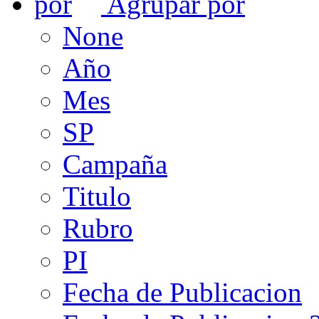
Agrupar por
None
Año
Mes
SP
Campaña
Titulo
Rubro
PI
Fecha de Publicacion