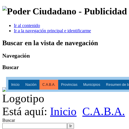
Ir al contenido
Ir a la navegación principal e identificarme
Buscar en la vista de navegación
Navegación
Buscar
Inicio
Nación
C.A.B.A.
Provincias
Municipios
Resumen de ba
Está aquí:
Inicio
C.A.B.A.
Buscar
Ir