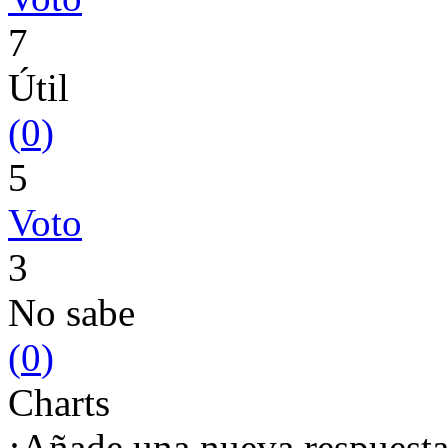
7
Útil
(
0
)
5
Voto
3
No sabe
(
0
)
Charts
¡Añade una nueva respuesta