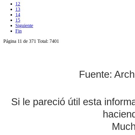
12
13
14
15
Siguiente
Fin
Página 11 de 371 Total: 7401
Fuente: Arch
Si le pareció útil esta infor
haciend
Much