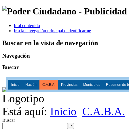
Ir al contenido
Ir a la navegación principal e identificarme
Buscar en la vista de navegación
Navegación
Buscar
Inicio
Nación
C.A.B.A.
Provincias
Municipios
Resumen de ba
Está aquí:
Inicio
C.A.B.A.
Buscar
Ir